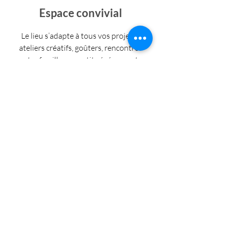
Espace convivial
Le lieu s’adapte à tous vos projets :
ateliers créatifs, goûters, rencontres
entre familles ou petits événements
privés. Avec son grand espace extérieur
et sa disposition flexible, il offre la liberté
d’organiser vos activités comme vous le
souhaitez, dans un cadre agréable et
convivial.