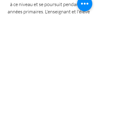
à ce niveau et se poursuit pendant les
années primaires. L'enseignant et l'élève
passent en revue les leçons et les devoirs
ensemble. Notre objectif est d'aider les
élèves à évaluer leur propre
apprentissage. Des entretiens parents-
enseignants ont lieu régulièrement tout
au long de l'année.
Mathématiques et géométrie
Les mathématiques sont enseignées
comme un processus de compréhension
par le biais d'abstractions visualisées. C'est
la raison essentielle de l'utilisation de
l'appareil didactique, car les enfants
comprennent spontanément le processus.
Un enfant pourrait dire : "Je peux faire le
damier sans le damier" - ce qui signifie qu'il